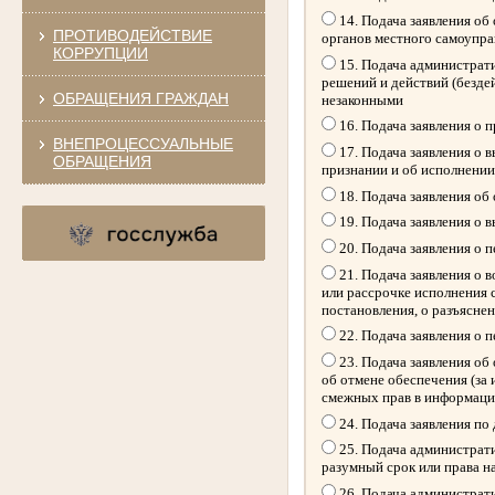
14. Подача заявления об
ПРОТИВОДЕЙСТВИЕ
органов местного самоупр
КОРРУПЦИИ
15. Подача администрати
решений и действий (безде
ОБРАЩЕНИЯ ГРАЖДАН
незаконными
16. Подача заявления о 
ВНЕПРОЦЕССУАЛЬНЫЕ
17. Подача заявления о 
ОБРАЩЕНИЯ
признании и об исполнении
18. Подача заявления об
19. Подача заявления о 
20. Подача заявления о 
21. Подача заявления о 
или рассрочке исполнения 
постановления, о разъясне
22. Подача заявления о 
23. Подача заявления об 
об отмене обеспечения (за
смежных прав в информацио
24. Подача заявления по
25. Подача администрати
разумный срок или права н
26. Подача администрати