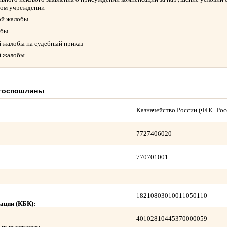
ном учреждении
ой жалобы
обы
й жалобы на судебный приказ
й жалобы
 госпошлины
Казначейство России (ФНС Рос
7727406020
770701001
18210803010011050110
ации (КБК):
40102810445370000059
теля средств: