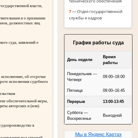
технического обеспечения
государственной власти,
7
— Отдел государственной
службы и кадров
твительным и о признании
ганов, должностных лиц
График работы суда
ого суда, заявлений о
Время
День недели
работы
Понедельник —
к исполнению, об отсрочке
09:00–18:00
Четверг
ороте исполнения судебного
Пятница
09:00–16:45
ельствам
амене обеспечительной меры,
Перерыв
13:00-13:45
иты авторских и (или)
Суббота —
Выходной
Воскресенье
 судопроизводство в
Мы в Яндекс Картах
содержания под стражей,