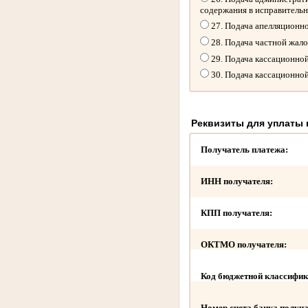
содержания в исправитель
27. Подача апелляционн
28. Подача частной жал
29. Подача кассационно
30. Подача кассационно
Реквизиты для уплаты
Получатель платежа:
ИНН получателя:
КПП получателя:
ОКТМО получателя:
Код бюджетной классифик
Номер счета банка получа