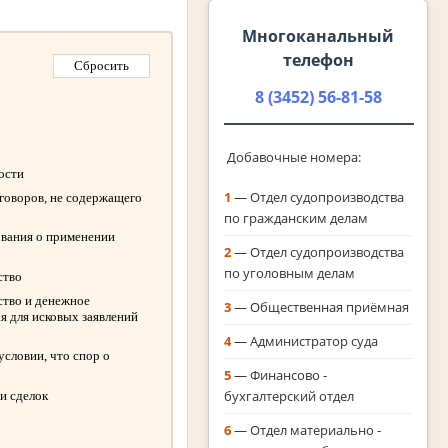
Многоканальный
телефон
8 (3452) 56-81-58
Добавочные номера:
ности
1
— Отдел судопроизводства
оговоров, не содержащего
по гражданским делам
ования о применении
2
— Отдел судопроизводства
по уголовным делам
ство
ство и денежное
3
— Общественная приёмная
я для исковых заявлений
4
— Администратор суда
словии, что спор о
5
— Финансово ‑
бухгалтерский отдел
и сделок
6
— Отдел материально ‑