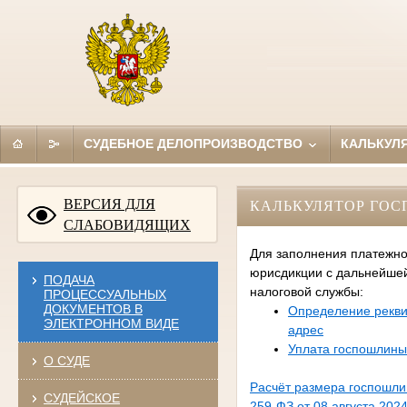
СУДЕБНОЕ ДЕЛОПРОИЗВОДСТВО
КАЛЬКУЛ
ВЕРСИЯ ДЛЯ
КАЛЬКУЛЯТОР ГО
СЛАБОВИДЯЩИХ
Для заполнения платежно
юрисдикции с дальнейше
ПОДАЧА
налоговой службы:
ПРОЦЕССУАЛЬНЫХ
ДОКУМЕНТОВ В
Определение рекви
ЭЛЕКТРОННОМ ВИДЕ
адрес
Уплата госпошлины
О СУДЕ
Расчёт размера госпошл
СУДЕЙСКОЕ
259-ФЗ от 08 августа 2024