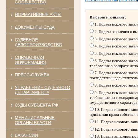
СООБЩЕСТВО
НОРМАТИВНЫЕ АКТЫ
Выберите пошлину:
1. Подача искового заяв
ДОКУМЕНТЫ СУДА
2. Подача заявления о в
3. Подача искового заяв
СУДЕБНОЕ
ДЕЛОПРОИЗВОДСТВО
4. Подача искового заяв
5. Подача искового заяв
СПРАВОЧНАЯ
6. Подача искового заяв
ИНФОРМАЦИЯ
требования о возврате исп
7. Подача искового заяв
ПРЕСС-СЛУЖБА
последствий недействитель
8. Подача искового заяв
УПРАВЛЕНИЕ СУДЕБНОГО
ДЕПАРТАМЕНТА
9. Подача искового заяв
требование по солидарному
имущественного характера
СУДЫ СУБЪЕКТА РФ
10. Подача искового зая
признании права собственн
МУНИЦИПАЛЬНЫЕ
11. Подача искового зая
ОРГАНЫ ВЛАСТИ
12. Подача искового зая
ВАКАНСИИ
13. Подача заявления по