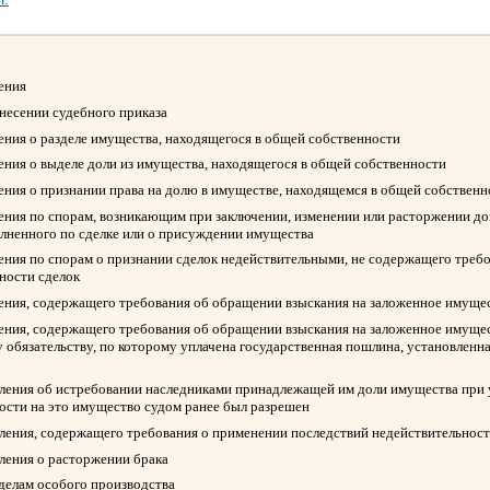
ления
ынесении судебного приказа
ления о разделе имущества, находящегося в общей собственности
ления о выделе доли из имущества, находящегося в общей собственности
ления о признании права на долю в имуществе, находящемся в общей собствен
ления по спорам, возникающим при заключении, изменении или расторжении д
олненного по сделке или о присуждении имущества
ления по спорам о признании сделок недействительными, не содержащего треб
ности сделок
ления, содержащего требования об обращении взыскания на заложенное имуще
ления, содержащего требования об обращении взыскания на заложенное имуще
 обязательству, по которому уплачена государственная пошлина, установленна
вления об истребовании наследниками принадлежащей им доли имущества при у
ости на это имущество судом ранее был разрешен
вления, содержащего требования о применении последствий недействительност
вления о расторжении брака
 делам особого производства