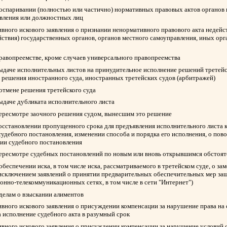
 оспаривании (полностью или частично) нормативных правовых актов органов 
авления или должностных лиц
вного искового заявления о признании ненормативного правового акта недейс
йствия) государственных органов, органов местного самоуправления, иных ор
правопреемстве, кроме случаев универсального правопреемства
выдаче исполнительных листов на принудительное исполнение решений третейск
 решения иностранного суда, иностранных третейских судов (арбитражей)
 отмене решения третейского суда
выдаче дубликата исполнительного листа
пересмотре заочного решения судом, вынесшим это решение
восстановлении пропущенного срока для предъявления исполнительного листа 
судебного постановления, изменении способа и порядка его исполнения, о пов
нии судебного постановления
пересмотре судебных постановлений по новым или вновь открывшимся обстоят
обеспечении иска, в том числе иска, рассматриваемого в третейском суде, о з
 исключением заявлений о принятии предварительных обеспечительных мер защ
нно-телекоммуникационных сетях, в том числе в сети "Интернет")
 делам о взыскании алиментов
вного искового заявления о присуждении компенсации за нарушение права на
а исполнение судебного акта в разумный срок
вного искового заявления о присуждении компенсации за нарушение условий 