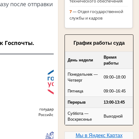
технического обеспечения
азу после отправки
7
— Отдел государственной
службы и кадров
к Госпочты.
График работы суда
Время
День недели
работы
Понедельник —
09:00–18:00
Четверг
Пятница
09:00–16:45
Перерыв
13:00-13:45
Портал
Фе
голударственных услуг
нало
Суббота —
Российской Федерации
Российс
Выходной
Воскресенье
Мы в Яндекс Картах