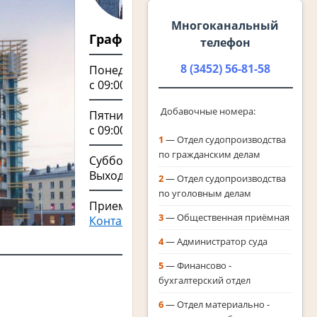
Многоканальный
График работы суда
телефон
8 (3452) 56-81-58
Понедельник - Четверг
с 09:00 по 18:00 (13:00 - 13:45 перерыв на
Добавочные номера:
Пятница
с 09:00 по 16:45 (13:00 - 13:45 перерыв на
1
— Отдел судопроизводства
по гражданским делам
Суббота - Воскресенье
Выходной
2
— Отдел судопроизводства
по уголовным делам
Прием граждан осуществляется в кабин
3
— Общественная приёмная
Контакты отделов суда
4
— Администратор суда
5
— Финансово ‑
бухгалтерский отдел
6
— Отдел материально ‑