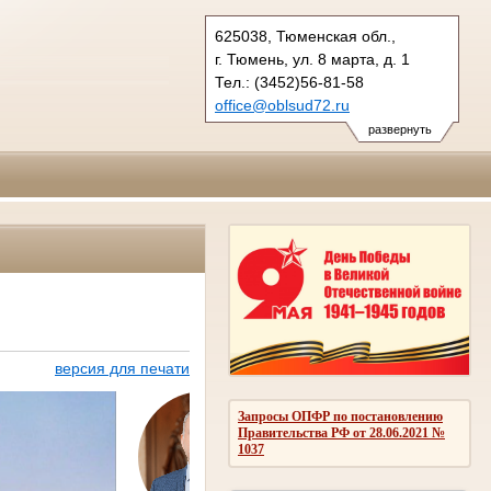
625038, Тюменская обл.,
г. Тюмень, ул. 8 марта, д. 1
Тел.: (3452)56-81-58
office@oblsud72.ru
развернуть
версия для печати
Запросы ОПФР по постановлению
Правительства РФ от 28.06.2021 №
Председате
1037
Антропов Вячесл